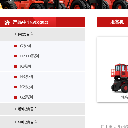
产品中心/Product
堆高机
G系列 1.6吨重型门架宽腿电动堆
+
内燃叉车
G系列
H2000系列
K系列
H3系列
K2系列
G系列 1.6吨三级门架窄腿电动堆
G2系列
堆高
+
蓄电池叉车
+
锂电池叉车
共
1
页
2
条记