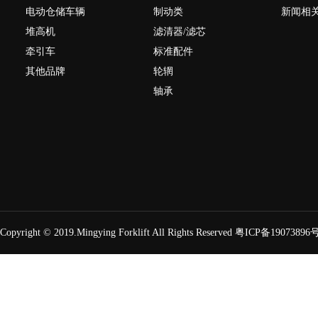
电动仓储车辆
制动类
新闻相
堆高机
滤清器/滤芯
G2系列 1.6-2吨蓄电池座式前移式
牵引车
标准配件
其他品牌
轮辋
轴承
G系列 1.6-2吨蓄电池座式前移式
Copyright © 2019.Mingying Forklift
All Rights Reserved
粤ICP备19073896