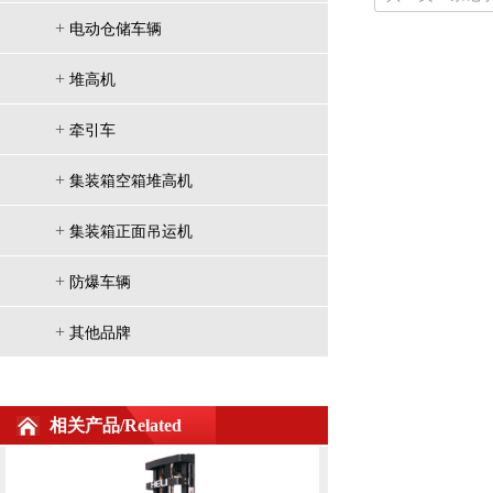
+
电动仓储车辆
+
堆高机
+
牵引车
G系列 1.6吨三级门架宽腿电动堆
+
集装箱空箱堆高机
+
集装箱正面吊运机
+
防爆车辆
+
其他品牌
相关产品/Related
G系列 1.6吨重型门架窄腿电动堆