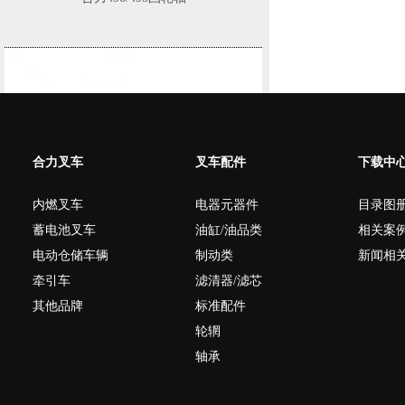
合力490/495凸轮轴
合力叉车
叉车配件
下载中
内燃叉车
电器元器件
目录图
蓄电池叉车
油缸/油品类
相关案
电动仓储车辆
制动类
新闻相
牵引车
滤清器/滤芯
其他品牌
标准配件
轮辋
合力490/495机油泵滤网(圆筒式
轴承