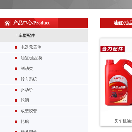
产品中心/Product
油缸/油
+
车型配件
电器元器件
油缸/油品类
制动类
转向系统
新柴490/495惰齿轮衬套
驱动桥
轮辋
成型胶管
叉车机油
轮胎