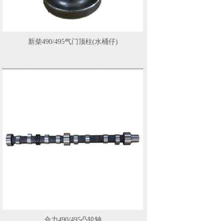
新柴490/495气门顶柱(水桶仔)