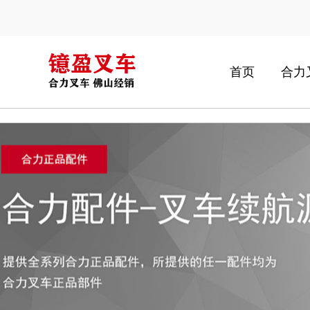
新柴490/495水泵皮带轮
首页
合力
新柴490/495BPG凸轮轴齿(44齿)