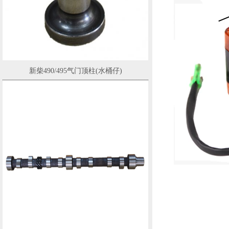
新柴490/495气门顶柱(水桶仔)