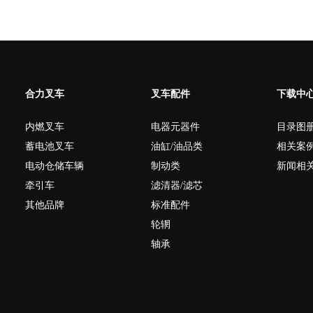
合力叉车
叉车配件
下载中
内燃叉车
电器元器件
目录图
蓄电池叉车
油缸/油品类
相关案
电动仓储车辆
制动类
新闻相
新柴490连杆
牵引车
滤清器/滤芯
其他品牌
标准配件
轮辋
轴承