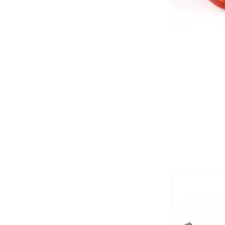
杭叉A系列2-3.8T门架轴瓦(胶/黑